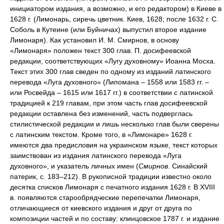
инициатором издания, а возможно, и его редактором) в Киеве в
1628 г. (Лимонарь, сиречь цветник. Киев, 1628; после 1632 г. С.
Соболь в Кутеине (или Буйничах) выпустил второе издание
Лимонаря). Как установил И. М. Смирнов, в основу
«Лимонаря» положен текст 300 глав. П. досифеевской
редакции, соответствующих «Лугу духовному» Иоанна Мосха.
Текст этих 300 глав сведен по одному из изданий латинского
перевода «Луга духовного» (Липомана – 1558 или 1583 гг. –
или Росвейда – 1615 или 1617 гг.) в соответствии с латинской
традицией к 219 главам, при этом часть глав досифеевской
редакции оставлена без изменений, часть подверглась
стилистической редакции и лишь несколько глав были сверены
с латинским текстом. Кроме того, в «Лимонаре» 1628 г.
имеются два предисловия на украинском языке, текст которых
заимствован из издания латинского перевода «Луга
духовного», и указатель личных имен (
Смирнов
. Синайский
патерик, с. 183–212). В рукописной традиции известно около
десятка списков Лимонаря с печатного издания 1628 г. В XVIII
в. появляются старообрядческие перепечатки Лимонаря,
отличающиеся от киевского издания и друг от друга по
композиции частей и по составу: клинцовское 1787 г. и издание