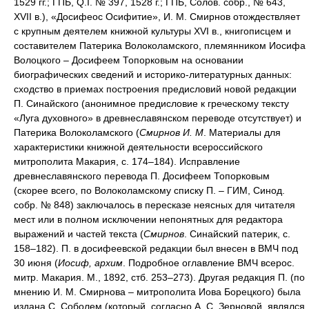
1529 гг.; ГПБ, Q.I. № 397, 1528 г.; ГПБ, Солов. собр., № 643,
XVII в.), «Досифеос Осифитие», И. М. Смирнов отождествляет
с крупным деятелем книжной культуры XVI в., книгописцем и
составителем Патерика Волоколамского, племянником Иосифа
Волоцкого – Досифеем Топорковым на основании
биографических сведений и историко-литературных данных:
сходство в приемах построения предисловий новой редакции
П. Синайского (анонимное предисловие к греческому тексту
«Луга духовного» в древнеславянском переводе отсутствует) и
Патерика Волоколамского (
Смирнов И. М
. Материалы для
характеристики книжной деятельности всероссийского
митрополита Макария, с. 174–184). Исправление
древнеславянского перевода П. Досифеем Топорковым
(скорее всего, по Волоколамскому списку П. – ГИМ, Синод.
собр. № 848) заключалось в пересказе неясных для читателя
мест или в полном исключении непонятных для редактора
выражений и частей текста (
Смирнов
. Синайский патерик, с.
158–182). П. в досифеевской редакции был внесен в ВМЧ под
30 июня (
Иосиф, архим
. Подробное оглавление ВМЧ всерос.
митр. Макария. М., 1892, стб. 253–273). Другая редакция П. (по
мнению И. М. Смирнова – митрополита Иова Борецкого) была
издана С. Соболем (который, согласно А. С. Зерновой, являлся