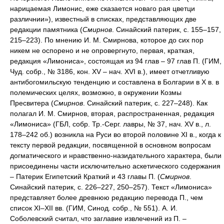
нарицаемая Лимонис, еже сказается новаго рая цветци
различнии»), известный в списках, представляющих две
редакции памятника (
Смирнов
. Синайский патерик, с. 155–157,
215–223). По мнению И. М. Смирнова, которое до сих пор
никем не оспорено и не опровергнуто, первая, краткая,
редакция «Лимониса», состоящая из 94 глав – 97 глав П. (ГИМ,
Чуд. собр., № 3186, кон. XV – нач. XVI в.), имеет отчетливую
антибогомильскую тенденцию и составлена в Болгарии в X в. в
полемических целях, возможно, в окружении Козмы
Пресвитера (
Смирнов
. Синайский патерик, с. 227–248). Как
полагал И. М. Смирнов, вторая, распространенная, редакция
«Лимониса» (ГБЛ, собр. Тр.-Серг. лавры, № 37, нач. XV в., л.
178–242 об.) возникла на Руси во второй половине XI в., когда к
тексту первой редакции, посвященной в основном вопросам
догматического и нравственно-назидательного характера, были
присоединены части исключительно аскетического содержания
– Патерик Египетский Краткий и 43 главы П. (
Смирнов
.
Синайский патерик, с. 226–227, 250–257). Текст «Лимониса»
представляет более древнюю редакцию перевода П., чем
список XI–XII вв. (ГИМ, Синод. собр., № 551). А. И.
Соболевский считал, что заглавие извлечений из П. –