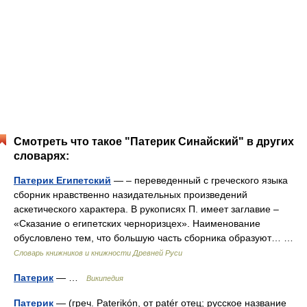
Смотреть что такое "Патерик Синайский" в других
словарях:
Патерик Египетский
— – переведенный с греческого языка
сборник нравственно назидательных произведений
аскетического характера. В рукописях П. имеет заглавие –
«Сказание о египетских черноризцех». Наименование
обусловлено тем, что большую часть сборника образуют… …
Словарь книжников и книжности Древней Руси
Патерик
— …
Википедия
Патерик
— (греч. Paterikón, от patér отец; русское название