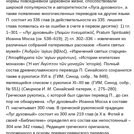
нормы повседневной церковной жизни, способствовали
широкой популярности и авторитетности «Луга духовного», а
также появлению многочисленных переводов на другие языки.
П. состоит из 336 глав (в действительности из 335: лишняя
глава появилась из-за ошибки в счете в первом десятке): 1) гл.
1–301 – «Луг духовный» (Λειμὼν πνευματικόζ, Pratum Spirituale)
Иоанна Мосха (ок. 538–619); 2) гл. 302–336 – извлечения из
различных собраний патериковых рассказов: «Книги святых
мужей» (’Ανδρῶν ‛αγίων βίβλοζ), «Изречений святых старцев»
(’Αποφθέγματα τῶν ‛αγίων γερόντων), «Истории египетских
монахов» (‛Η κατ’ Α̉ιγύπτον τῶν μοναχῶν ‛ιστορία). Полный
состав древнеславянского перевода П. Синайского сохранился
также в рукописи XVI в. (ГИМ, Синод. собр., № 848),
являющейся списком с рукописи XI–XII вв. (ГИМ, Синод. собр.,
№ 551) (
Смирнов И. М.
Синайский патерик, с. 275–280).
Греческая рукопись, с которой был сделан перевод П., до сих
пор не обнаружена. «Луг духовный» Иоанна Мосха в составе
П. насчитывает 300 глав. В греческой рукописной традиции
«Луг духовный» состоит из 300 или 219 глав (в X в. Фотий в
своей «Библиотеке» определял его состав как непостоянный –
304 или 342 главы). Редакция греческого ориганала,
положенного в основу древнеславянского перевода,