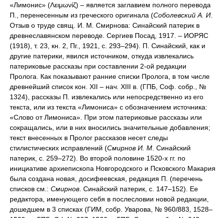
«Лимонис» (Λειμωνίζ) – является заглавием полного перевода
П., перенесенным из греческого оригинала (
Соболевский А. И
.
Отзыв о труде свящ. И. М. Смирнова: Синайский патерик в
древнеславянском переводе. Сергиев Посад, 1917. – ИОРЯС
(1918), т. 23, кн. 2, Пг., 1921, с. 293–294). П. Синайский, как и
другие патерики, явился источником, откуда извлекались
патериковые рассказы при составлении 2-ой редакции
Пролога. Как показывают ранние списки Пролога, в том числе
древнейший список кон. XII – нач. XIII в. (ГПБ, Соф. собр., №
1324), рассказы П. извлекались или непосредственно из его
текста, или из текста «Лимониса» с обозначением источника:
«Слово от Лимониса». При этом патериковые рассказы или
сокращались, или в них вносились значительные добавления;
текст внесенных в Пролог рассказов несет следы
стилистических исправлений (
Смирнов И. М
. Синайский
патерик, с. 259–272). Во второй половине 1520-х гг. по
инициативе архиепископа Новгородского и Псковского Макария
была создана новая, досифеевская, редакция П. (перечень
списков см.:
Смирнов
. Синайский патерик, с. 147–152). Ее
редактора, именующего себя в послесловии новой редакции,
дошедшем в 3 списках (ГИМ, собр. Уварова, № 960/883, 1528–