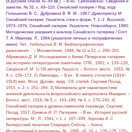
(в русском списке XI–XII вв.). – В кн.:
Срезневский
. Сведения и
заметки, № 32, с. 49–110; Синайский патерик / Изд. подг.
Голышенко В. С., Дубровина В. Ф. М., 1967;
Думитреску М
.
Синайский патерик: Указатель слов и форм. Т. 1–2. Bucuresti,
1973–1976; Синайский патерик: Указатели. Новосибирск, 1980;
Методические указания к анализу Синайского патерика / Сост.
Т. А. Иванова. Л., 1984 (указатели личных и географических
имен).
Лит.:
Ундольский В. М
. Библиографические
разыскания... – Москвитянин, 1846, № 11 и 12, с. 200–201;
Абрамович Д. И
. Исследование о Киево-Печерском патерике
как историко-литературном памятнике. СПб., 1902, с. 133–135;
Смирнов И. М
. 1) Об авторе Λειμών’α. – Богосл. вестн., 1915, №
9, с. 135–172; 2) Лимонарь. – В кн.: В память столетия (1814–
1914) имп. Моск. Духовн. акад.: Сб. статей. Сергиев Посад,
1915, ч. 2, с. 251–284; 3) Материалы для характеристики
книжной деятельности всероссийского митрополита Макария. –
Богосл. вест., 1916, № 5, с. 163–189, № 6, с. 275–291; 4)
Синайский патерик в древнеславянском переводе. Сергиев
Посад, 1917;
Еремин И. П
. Патерики. – В кн.: История русской
литературы. М.; Л., 1941, т. 1, с. 107–109;
Зернова А. С
.
Белорусский печатник Спиридон Соболь. – Книга:
Исследования и материалы. М., 1965, сб. 10, с. 128–129, 133–