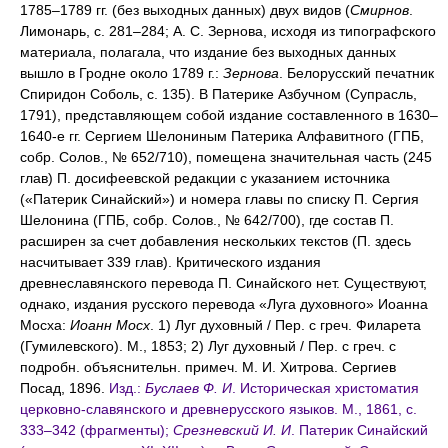
1785–1789 гг. (без выходных данных) двух видов (
Смирнов
.
Лимонарь, с. 281–284; А. С. Зернова, исходя из типографского
материала, полагала, что издание без выходных данных
вышло в Гродне около 1789 г.:
Зернова
. Белорусский печатник
Спиридон Соболь, с. 135). В Патерике Азбучном (Супрасль,
1791), представляющем собой издание составленного в 1630–
1640-е гг. Сергием Шелониным Патерика Алфавитного (ГПБ,
собр. Солов., № 652/710), помещена значительная часть (245
глав) П. досифеевской редакции с указанием источника
(«Патерик Синайский») и номера главы по списку П. Сергия
Шелонина (ГПБ, собр. Солов., № 642/700), где состав П.
расширен за счет добавления нескольких текстов (П. здесь
насчитывает 339 глав). Критического издания
древнеславянского перевода П. Синайского нет. Существуют,
однако, издания русского перевода «Луга духовного» Иоанна
Мосха:
Иоанн Мосх
. 1) Луг духовный / Пер. с греч. Филарета
(Гумилевского). М., 1853; 2) Луг духовный / Пер. с греч. с
подробн. объяснительн. примеч. М. И. Хитрова. Сергиев
Посад, 1896.
Изд.:
Буслаев Ф. И
. Историческая христоматия
церковно-славянского и древнерусского языков. М., 1861, с.
333–342 (фрагменты);
Срезневский И. И
. Патерик Синайский