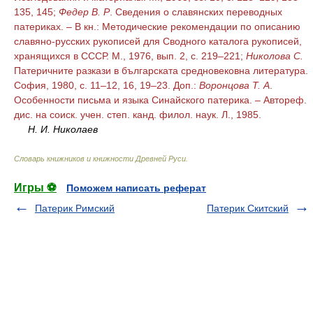
135, 145;
Федер В. Р
. Сведения о славянских переводных
патериках. – В кн.: Методические рекомендации по описанию
славяно-русских рукописей для Сводного каталога рукописей,
хранящихся в СССР. М., 1976, вып. 2, с. 219–221;
Николова С.
Патеричните разкази в българската средновековна литература.
София, 1980, с. 11–12, 16, 19–23.
Доп.:
Воронцова Т. А
.
Особенности письма и языка Синайского патерика. – Автореф.
дис. на соиск. учен. степ. канд. филол. наук. Л., 1985.
Н. И. Николаев
Словарь книжников и книжности Древней Руси
.
Игры ⚽
Поможем написать реферат
Патерик Римский
Патерик Скитский