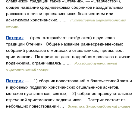
славянской традиции также «Отечник», — «Старчество»),
общее название средневековых сборников назидательных
рассказов о жизни прославившихся благочестием или
аскетизмом христианских… …
Литературный энциклопедический
словарь
Патерик
— (греч. πατερικόν от πατήρ отец) в рус. слав.
традиции Отечник . Общее название раннесредневековых
собраний рассказов о монахах и отшельниках, преим. вост.
христианских. Патерики не дают подробного рассказа о жизни
подвижника, ограничиваясь… …
Российский гуманитарный
энциклопедический словарь
Патерик
— 1) сборник повествований о благочестивой жизни
и духовных подвигах христианских отшельников аскетов,
монахов пустынни ков, святых; 2) собрание нравоучительных
изречений христианских подвижников. Патерик состоит из
небольших повествований …
Эстетика. Энциклопедический словарь