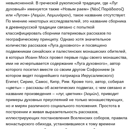
невыясненной. В греческой рукописной традиции, где «Луг
духовный» именуется также «Новым раем» (Νέοζ Παράδεισοζ)
или «Лугом» (Λειμών, Λειμωνάριον), такое название отсутствует.
По мнению некоторых исследователей, это название сборника
в древнерусской традиции связано с попыткой
классифицировать сборники патериковых рассказов по
географическому принципу. Однако хотя значительное
количество рассказов «Луга духовного» и посвящено
подвижникам синайских и палестинских монашеских обителей,
в которых Иоанн Мосх провел первые годы своего монашества,
ими не исчерпывается содержание «Луга духовного», автор
которого посетил вместе со своим другом Софронием (в
котором видят позднейшего патриарха Иерусалимского)
Египет, Сирию, Самос, Кипр, Рим. Кроме того, автор, собирая
«цветы» – рассказы об аскетических подвигах, с чем связано и
название произведения – «луг, цветник» (λειμών), приводит
примеры духовных преуспеяний не только монашествующих,
но и мирян различного социального положения. Простота в
построении и живая выразительность рассказов,
иллюстрирующих постановления Вселенских соборов, правила
монастырского обихода, установившиеся к тому времени