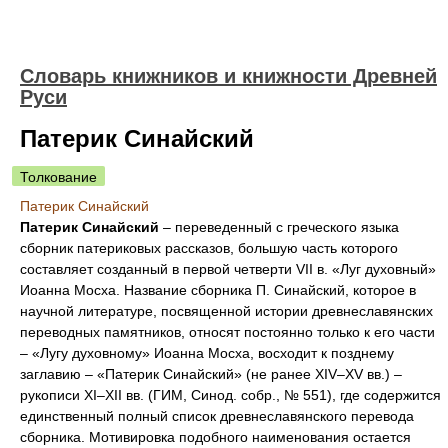
Словарь книжников и книжности Древней
Руси
Патерик Синайский
Толкование
Патерик Синайский
Патерик Синайский
– переведенный с греческого языка
сборник патериковых рассказов, большую часть которого
составляет созданный в первой четверти VII в. «Луг духовный»
Иоанна Мосха. Название сборника П. Синайский, которое в
научной литературе, посвященной истории древнеславянских
переводных памятников, относят постоянно только к его части
– «Лугу духовному» Иоанна Мосха, восходит к позднему
заглавию – «Патерик Синайский» (не ранее XIV–XV вв.) –
рукописи XI–XII вв. (ГИМ, Синод. собр., № 551), где содержится
единственный полный список древнеславянского перевода
сборника. Мотивировка подобного наименования остается