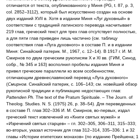
отличается от текста, опубликованного у Миня (PG, t. 87, р. 3,
col. 2852–3112), который был искусственно создан на основе
двух изданий XVII в. Хотя в издании Миня «Луг духовный» в
соответствии с традицией латинского перевода насчитывает
219 глав, греческий текст для трех глав отсутствует полностью,
а для пяти глав приведен лишь частично (см. таблицу
соответствия глав «Луга духовного» в составе П. и в издании
Миня: Синайский патерик. М., 1967, с. 12–14). В 1917 г. И. М.
Смирнов по двум греческим рукописям X и XI вв. (ГИМ, Синод.
собр., № 345 и 163) восполнил пробелы издания Миня и
привел греческие параллели ко всем особенностям,
отличающим древнеславянский перевод «Луга духовного»
(
Смирнов
. Синайский патерик, с. 106–143; см. новейший обзор
рукописной традиции и публикацию недостающих глав:
Pattenden Ph.
The text of the Pratum Spirituale. – The Journ. of
Theolog. Studies. N. S. (1975) 26, p. 38–54). Для переведенных
в составе П. глав 302–336 И. М. Смирнов, во-первых, издал
греческий текст извлечений из «Книги святых мужей» и
«Изречений святых старцев» – гл. 302–305, 306–311, 315–333;
во-вторых, указал источник для глав 312–314, 335–336: 1 и 32
главы «Истории египетских монахов» (по изданию Прейшена; 1