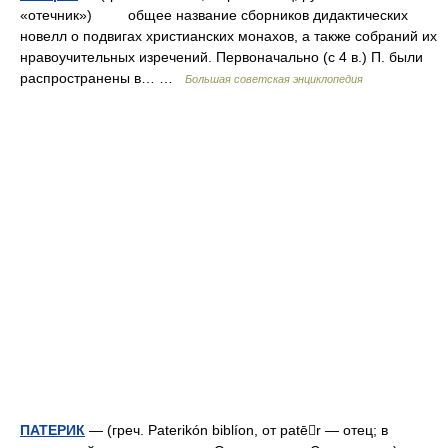
«отечник») общее название сборников дидактических
новелл о подвигах христианских монахов, а также собраний их
нравоучительных изречений. Первоначально (с 4 в.) П. были
распространены в… …
Большая советская энциклопедия
ПАТЕРИК
— (греч. Paterikón biblíon, от patēr — отец; в