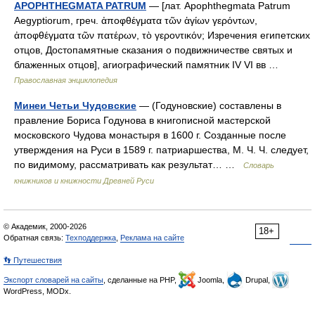
APOPHTHEGMATA PATRUM
— [лат. Apophthegmata Patrum
Aegyptiorum, греч. ἀποφθέγματα τῶν ἁγίων γερόντων,
ἀποφθέγματα τῶν πατέρων, τὸ γεροντικόν; Изречения египетских
отцов, Достопамятные сказания о подвижничестве святых и
блаженных отцов], агиографический памятник IV VI вв …
Православная энциклопедия
Минеи Четьи Чудовские
— (Годуновские) составлены в
правление Бориса Годунова в книгописной мастерской
московского Чудова монастыря в 1600 г. Созданные после
утверждения на Руси в 1589 г. патриаршества, М. Ч. Ч. следует,
по видимому, рассматривать как результат… …
Словарь
книжников и книжности Древней Руси
© Академик, 2000-2026
18+
Обратная связь:
Техподдержка
,
Реклама на сайте
👣 Путешествия
Экспорт словарей на сайты
, сделанные на PHP,
Joomla,
Drupal,
WordPress, MODx.