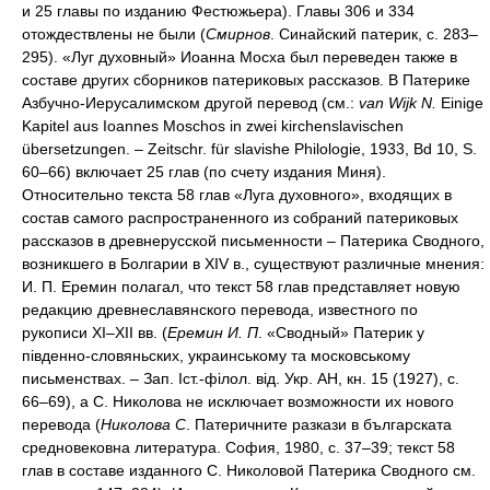
и 25 главы по изданию Фестюжьера). Главы 306 и 334
отождествлены не были (
Смирнов
. Синайский патерик, с. 283–
295). «Луг духовный» Иоанна Мосха был переведен также в
составе других сборников патериковых рассказов. В Патерике
Азбучно-Иерусалимском другой перевод (см.:
van Wijk N.
Einige
Kapitel aus Ioannes Moschos in zwei kirchenslavischen
übersetzungen. – Zeitschr. für slavishe Philologie, 1933, Bd 10, S.
60–66) включает 25 глав (по счету издания Миня).
Относительно текста 58 глав «Луга духовного», входящих в
состав самого распространенного из собраний патериковых
рассказов в древнерусской письменности – Патерика Сводного,
возникшего в Болгарии в XIV в., существуют различные мнения:
И. П. Еремин полагал, что текст 58 глав представляет новую
редакцию древнеславянского перевода, известного по
рукописи XI–XII вв. (
Еремин И. П
. «Сводный» Патерик у
пiвденно-словяньских, украинському та московському
письменствах. – Зап. Iст.-фiлол. вiд. Укр. АН, кн. 15 (1927), с.
66–69), а С. Николова не исключает возможности их нового
перевода (
Николова С
. Патеричните разкази в българската
средновековна литература. София, 1980, с. 37–39; текст 58
глав в составе изданного С. Николовой Патерика Сводного см.