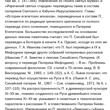
там же, с. 147–384). Извлечения из «Книги святых мужей» и
«Изречений святых старцев» переведены также в составе
патериков Скитского и Азбучно-Иерусалимского. Главы
«Истории египетских монахов», переведенные в составе П.,
отличаются по редакции греческого оригинала от полного
перевода этого сочинения, помещенного в Патерике
Египетском. Большинство исследователей на основании
данных лексики памятника считает, что П. Синайский был
переведен в Болгарии в начале X в. Однако, исходя из этих же
данных, Т. А. Иванова считает, что П. был переведен в IX в.
Мефодием прежде других собраний патериковых рассказов
(
Иванова Т. А
. Заметки о лексике Синайского Патерика. (К
вопросу о переводе Патерика Мефодием). – В кн.: Проблемы
современной филологии: Сб. статей к 70-летию акад. В. В.
Виноградова. М., 1965, с. 149–152), а А. С. Львов полагает, что
перевод был осуществлен на Руси в XI в. (
Львов А. С
. рец.:
Синайский патерик. М., 1967. – Сов. славяновед., 1971, № 6, с.
107–110). На распространенность П. в древнерусской культуре
XI–XII вв., помимо созданного на Руси древнейшего списка
памятника XI–XII вв. указывают и сюжетные и тематические
параллели к рассказам П. в повествованиях Патерика Киево-
Печерского. Извлечением из П. является «Лимонис» («Книга,